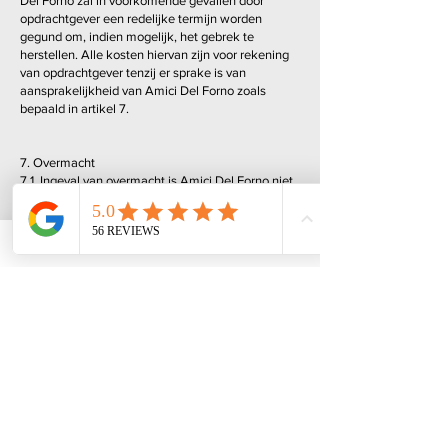
Del Forno zal in voorkomende gevallen door
opdrachtgever een redelijke termijn worden
gegund om, indien mogelijk, het gebrek te
herstellen. Alle kosten hiervan zijn voor rekening
van opdrachtgever tenzij er sprake is van
aansprakelijkheid van Amici Del Forno zoals
bepaald in artikel 7.
7. Overmacht
7.1. Ingeval van overmacht is Amici Del Forno niet
gehouden haar verplichtingen jegens de
opdrachtgever na te komen, respectievelijk
worden de verplichtingen opgeschort voor de duur
van de overmacht.
7.2. Onder overmacht wordt verstaan elke van
haar wil onafhankelijke omstandigheid waardoor
de nakoming van haar verplichtingen jegens
opdrachtgever geheel of gedeeltelijk, al dan niet
tijdelijk, wordt verhinderd, bemoeilijkt en/of in
redelijkheid niet van Amici Del Forno kan worden
verlangd. Tot die omstandigheid behoren onder
meer weersomstandigheden,
verkeersopstoppingen, stakingen, brand,
bedrijfsstoringen, energiestoringen, storingen in