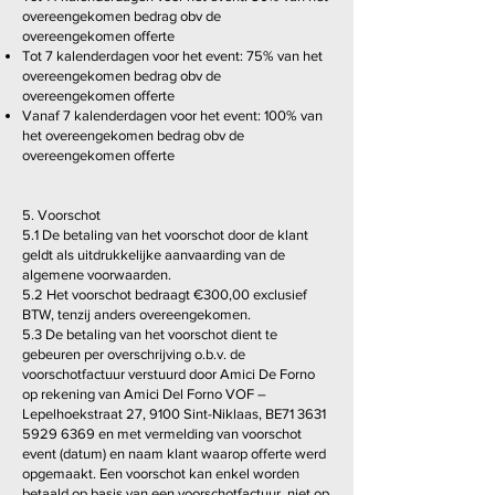
overeengekomen bedrag obv de
overeengekomen offerte
Tot 7 kalenderdagen voor het event: 75% van het
overeengekomen bedrag obv de
overeengekomen offerte
Vanaf 7 kalenderdagen voor het event: 100% van
het overeengekomen bedrag obv de
overeengekomen offerte
5. Voorschot
5.1 De betaling van het voorschot door de klant
geldt als uitdrukkelijke aanvaarding van de
algemene voorwaarden.
5.2 Het voorschot bedraagt €300,00 exclusief
BTW, tenzij anders overeengekomen.
5.3 De betaling van het voorschot dient te
gebeuren per overschrijving o.b.v. de
voorschotfactuur verstuurd door Amici De Forno
op rekening van Amici Del Forno VOF –
Lepelhoekstraat 27, 9100 Sint-Niklaas, BE71
3631
5929 6369
en met vermelding van voorschot
event (datum) en naam klant waarop offerte werd
opgemaakt. Een voorschot kan enkel worden
betaald op basis van een voorschotfactuur, niet op