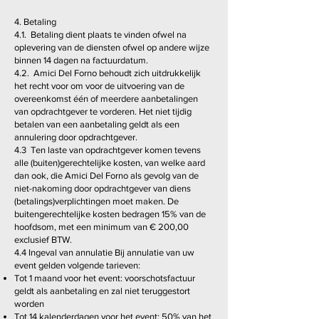
4. Betaling
4.1. Betaling dient plaats te vinden ofwel na
oplevering van de diensten ofwel op andere wijze
binnen 14 dagen na factuurdatum.
4.2. Amici Del Forno behoudt zich uitdrukkelijk
het recht voor om voor de uitvoering van de
overeenkomst één of meerdere aanbetalingen
van opdrachtgever te vorderen. Het niet tijdig
betalen van een aanbetaling geldt als een
annulering door opdrachtgever.
4.3 Ten laste van opdrachtgever komen tevens
alle (buiten)gerechtelijke kosten, van welke aard
dan ook, die Amici Del Forno als gevolg van de
niet-nakoming door opdrachtgever van diens
(betalings)verplichtingen moet maken. De
buitengerechtelijke kosten bedragen 15% van de
hoofdsom, met een minimum van € 200,00
exclusief BTW.
4.4 Ingeval van annulatie Bij annulatie van uw
event gelden volgende tarieven:
Tot 1 maand voor het event: voorschotsfactuur
geldt als aanbetaling en zal niet teruggestort
worden
Tot 14 kalenderdagen voor het event: 50% van het